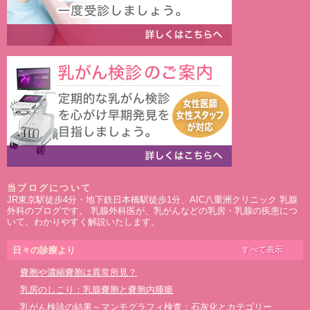
当ブログについて
JR東京駅徒歩4分・地下鉄日本橋駅徒歩1分、AIC八重洲クリニック 乳腺
外科のブログです。 乳腺外科医が、乳がんなどの乳房・乳腺の疾患につ
いて、わかりやすく解説いたします。
日々の診療より
すべて表示
嚢胞や濃縮嚢胞は異常所見？
乳房のしこり：乳腺嚢胞と嚢胞内腫瘍
乳がん検診の結果～マンモグラフィ検査：石灰化とカテゴリー