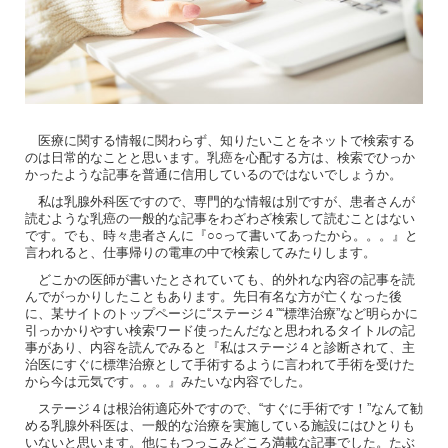
医療に関する情報に関わらず、知りたいことをネットで検索する
のは日常的なことと思います。乳癌を心配する方は、検索でひっか
かったような記事を普通に信用しているのではないでしょうか。
私は乳腺外科医ですので、専門的な情報は別ですが、患者さんが
読むような乳癌の一般的な記事をわざわざ検索して読むことはない
です。でも、時々患者さんに『○○って書いてあったから。。。』と
言われると、仕事帰りの電車の中で検索してみたりします。
どこかの医師が書いたとされていても、的外れな内容の記事を読
んでがっかりしたこともあります。先日有名な方が亡くなった後
に、某サイトのトップページに“ステージ４”“標準治療”など明らかに
引っかかりやすい検索ワード使ったんだなと思われるタイトルの記
事があり、内容を読んでみると『私はステージ４と診断されて、主
治医にすぐに標準治療として手術するように言われて手術を受けた
から今は元気です。。。』みたいな内容でした。
ステージ４は根治術適応外ですので、“すぐに手術です！”なんて勧
める乳腺外科医は、一般的な治療を実施している施設にはひとりも
いないと思います。他にもつっこみどころ満載な記事でした。たぶ