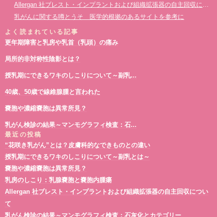
Allergan 社ブレスト・インプラントおよび組織拡張器の自主回収について
乳がん治療で手術しない方法は？
乳がん検診で「乳腺嚢胞」と結果が出たときは
せっかく併用検診受けたのに
乳頭部のしこりは超音波検査では判断しにくいことも
乳がんに関する噂とうそ 医学的根拠のあるサイトを参考に
巨大乳腺腫瘤について
マンモグラフィの乳腺濃度は異常所見ではありません
視触診は必要か
がんの増殖能を表すki67とは？
予防的な乳房切除の現状
良性腫瘍「葉状腫瘍」とは
よく読まれている記事
40歳、50歳で線維腺腫と言われた
マンモグラフィと背景乳腺濃度
女性化乳房症について
リンパ浮腫と食事・運動について
更年期障害と乳房や乳首（乳頭）の痛み
乳腺炎と炎症性乳がんについて
乳がん検診 マンモグラフィ検査結果の「構築の乱れ」とは？
超音波検査（エコー）は、マンモグラフィーよりがんを見つけ出せるって本当？？
嚢胞内腫瘍について
リンパ浮腫とは？
線維腺腫が大きくなってきた！？
偶然発見した乳腺腫瘤
>>乳がん検診について
局所的非対称性陰影とは？
乳がんの原因は？ストレスや食生活は関係ある？
マンモグラフィ検査の撮影は２方向ですか？
更年期障害の治療と乳癌
乳腺症と診断されています～乳腺症とは～
授乳期に感じる乳房のしこり
授乳期にできるワキのしこりについて～副乳...
マンモグラフィは痛いからしたくない
40歳、50歳で線維腺腫と言われた
局所的非対称性陰影とは？
乳腺炎と炎症性乳がんについて
乳がんにおける乳房再建について
嚢胞の周辺が痛くて心配な時は
40歳、50歳で線維腺腫と言われた
乳管内乳頭腫や嚢胞内乳頭腫って何？
乳がん検診で「乳腺嚢胞」と結果が出たときは
シリコンインプラントによる乳房再建はどうなの？
血性乳頭分泌で見つかった乳癌
小さな線維腺腫は要注意？
乳がんの触診について思うこと
嚢胞や濃縮嚢胞は異常所見？
定期的な健康診断を受けましょう
乳頭分泌がある時は
せっかく併用検診受けたのに
超音波検査の特性
乳がん検診の結果～マンモグラフィ検査：石...
明けましておめでとうございます
偶然発見した乳腺腫瘤
>>乳がん検診の結果
低容量ピルと乳癌リスク
最近の投稿
乳がん化学療法の副作用と漢方薬
乳腺症と診断されています～乳腺症とは～
マンモグラフィ検査も受けておいたほうが良い？
“花咲き乳がん”とは？皮膚科的なできものとの違い
腫瘍マーカーと乳がん検診
局所的非対称性陰影とは？
線維腺腫が大きくなってきた！？
授乳期にできるワキのしこりについて～副乳とは～
脂肪注入で豊胸した方のしこりについて
乳管内乳頭腫や嚢胞内乳頭腫って何？
嚢胞や濃縮嚢胞は異常所見？
更年期障害の治療と乳癌
更年期障害と頭痛
ステージとサブタイプ
乳房のしこり：乳腺嚢胞と嚢胞内腫瘍
40歳、50歳で線維腺腫と言われた
がんの増殖能を表すki67とは？
最近の乳癌手術の傾向
Allergan 社ブレスト・インプラントおよび組織拡張器の自主回収につい
乳がん検診は超音波が一番良い？
女性化乳房症について
乳がんでも手術したくない
て
嚢胞の周辺が痛くて心配な時は
乳腺腫瘤とカテゴリーについて
日々の診療より見えてくる乳癌についての正しい知識、間違った理解
乳がん検診の結果～マンモグラフィ検査：石灰化とカテゴリー
忙しい方こそ乳がん検診を受けたほうが良い！？