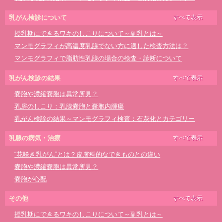
嚢胞が心配
乳がん検診について
すべて表示
乳がんに関する噂とうそ 医学的根拠のあるサイトを参考に
授乳期にできるワキのしこりについて～副乳とは～
更年期障害と乳房や乳首（乳頭）の痛み
マンモグラフィが高濃度乳腺でない方に適した検査方法は？
マンモグラフィで脂肪性乳腺の場合の検査・診断について
マンモグラフィで脂肪性乳腺の場合の検査・診断について
シリコンインプラントによる乳房再建と血液のがんについての問題
マンモグラフィ検査の撮影は２方向ですか？
「抗がん剤は効かない」とお考えの方へ 抗がん剤の有用性について
乳がん検診の結果
すべて表示
乳がん検診を受けるタイミングについて
リンパ浮腫と食事・運動について
嚢胞や濃縮嚢胞は異常所見？
豊胸手術を受けた方の乳がん検診について
乳がん治療で手術しない方法は？
乳房のしこり：乳腺嚢胞と嚢胞内腫瘍
マンモグラフィは痛いからしたくない
リンパ浮腫とは？
乳がん検診の結果～マンモグラフィ検査：石灰化とカテゴリー
乳腺腫瘤に対しての細胞診と針生検（組織診）について
乳輪下膿瘍について
嚢胞が心配
妊娠中の乳がん検診について
豊胸手術を受けた方の乳がん検診について
乳腺の病気・治療
すべて表示
充実性腫瘤とは
乳がん検診はエコー、マンモグラフィのどちらをを選べばいいの？
シリコンインプラントによる乳房再建はどうなの？
“花咲き乳がん”とは？皮膚科的なできものとの違い
乳腺腫瘤があると言われて
乳がん検診受けましたか？
皮膚が赤いと乳がん？？
嚢胞や濃縮嚢胞は異常所見？
乳頭部のしこりは超音波検査では判断しにくいことも
マンモグラフィ検査も受けておいたほうが良い？
巨大乳腺腫瘤について
嚢胞が心配
嚢胞内腫瘍について
乳がん検診は超音波が一番良い？
乳がん化学療法の副作用と漢方薬
予防的な乳房切除の現状
乳腺腫瘤とカテゴリーについて
忙しい方こそ乳がん検診を受けたほうが良い！？
充実性腫瘤とは
その他
すべて表示
シリコンインプラントによる乳房再建と血液のがんについての問題
乳がん検診 マンモグラフィ検診の結果表に「構築の乱れ」と書いてあるけれど
乳腺腫瘤の再検査― 生検について
乳腺腫瘤があると言われて
授乳期にできるワキのしこりについて～副乳とは～
「抗がん剤は効かない」とお考えの方へ 抗がん剤の有用性について
乳がん検診の結果～超音波検査で乳管拡張～
マンモグラフィ検査の撮影方法・撮影回数について
腫瘍マーカーと乳がん検診