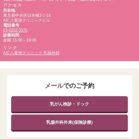
乳がんの原因は？ストレスや食生活は関係ある？
【日々の診療より】～”乳房全体が硬い”という症状から発見された乳癌の一例～
アクセス
血性乳頭分泌で見つかった乳癌
所在地
乳がんの初期で症状はあるか
【日々の診療より】～“乳腺分泌“という症状から発見された乳癌の一例～
東京都中央区日本橋2-1-18
乳がん検診 マンモグラフィ検査結果の「構築の乱れ」とは？
授乳期に感じる乳房のしこり
>>乳腺の病気・治療
AIC八重洲クリニックビル
乳腺腫瘤の再検査― 生検について
電話番号
妊娠中の乳がん検診について
03-6202-3375
偶然発見した乳腺腫瘤
更年期障害に関連した症状と漢方薬について
診療時間
小さな線維腺腫は要注意？
金曜 15:00～19:00
乳がん治療の化学療法について
乳がんでも手術したくない
リンク
男性の乳がんについて
AIC八重洲クリニック 乳腺外科
視触診は必要か
予防的な乳房切除
生検をすべきか～生検の必要性～
新年のご挨拶
超音波検査（エコー）は、マンモグラフィーよりがんを見つけ出せるって本当？？
悲しきネット記事
日々の診療より見えてくる乳癌についての正しい知識、間違った理解
>>その他
メール
でのご予約
【日々の診療より】～”乳房全体が硬い”という症状から発見された乳癌の一例～
【日々の診療より】～“乳腺分泌“という症状から発見された乳癌の一例～
>>日々の診療より
乳がん検診・ドック
乳腺外科外来(保険診療)