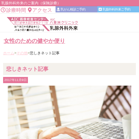
乳腺外科外来のご案内（保険診療）
診療時間
アクセス
乳がん検診ご予約
乳腺外科外来ご予約
乳がん検診ご予約
MENU
女性のための健やか便り
ホーム
その他
悲しきネット記事
悲しきネット記事
2017年11月9日