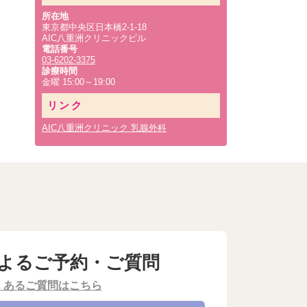
超音波検査（エコー）は、マンモグラフィーよりがんを見つけ出せるって本当？？
悲しきネット記事
所在地
日々の診療より見えてくる乳癌についての正しい知識、間違った理解
東京都中央区日本橋2-1-18
>>その他
AIC八重洲クリニックビル
【日々の診療より】～”乳房全体が硬い”という症状から発見された乳癌の一例～
電話番号
【日々の診療より】～“乳腺分泌“という症状から発見された乳癌の一例～
03-6202-3375
診療時間
>>日々の診療より
金曜 15:00～19:00
リンク
AIC八重洲クリニック 乳腺外科
よるご予約・ご質問
くあるご質問はこちら