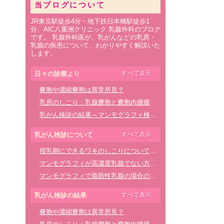
当ブログについて
JR東京駅徒歩4分・地下鉄日本橋駅徒歩1
分、AIC八重洲クリニック 乳腺外科のブログ
です。 乳腺外科医が、乳がんなどの乳房・
乳腺の疾患について、わかりやすく解説いた
します。
日々の診療より
すべて表示
嚢胞や濃縮嚢胞は異常所見？
乳房のしこり：乳腺嚢胞と嚢胞内腫瘍
乳がん検診の結果～マンモグラフィ検査：石灰化とカテゴリー
嚢胞が心配
乳がん検診について
すべて表示
乳がんに関する噂とうそ 医学的根拠のあるサイトを参考に
授乳期にできるワキのしこりについて～副乳とは～
更年期障害と乳房や乳首（乳頭）の痛み
マンモグラフィが高濃度乳腺でない方に適した検査方法は？
マンモグラフィで脂肪性乳腺の場合の検査・診断について
マンモグラフィで脂肪性乳腺の場合の検査・診断について
シリコンインプラントによる乳房再建と血液のがんについての問題
マンモグラフィ検査の撮影は２方向ですか？
「抗がん剤は効かない」とお考えの方へ 抗がん剤の有用性について
乳がん検診の結果
すべて表示
乳がん検診を受けるタイミングについて
リンパ浮腫と食事・運動について
嚢胞や濃縮嚢胞は異常所見？
豊胸手術を受けた方の乳がん検診について
乳がん治療で手術しない方法は？