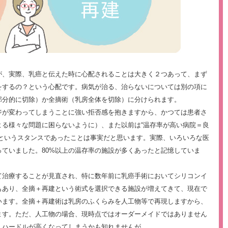
、実際、乳癌と伝えた時に心配されることは大きく２つあって、まず
をするの？という心配です。病気が治る、治らないについては別の項に
部分的に切除）か全摘術（乳房全体を切除）に分けられます。
ジが変わってしまうことに強い拒否感を抱きますから、かつては患者さ
よる様々な問題に困らないように）、また以前は“温存率が高い病院＝良
うというスタンスであったことは事実だと思います。実際、いろいろな医
ていました。80%以上の温存率の施設が多くあったと記憶していま
て治療することが見直され、特に数年前に乳癌手術においてシリコンイ
もあり、全摘＋再建という術式を選択できる施設が増えてきて、現在で
います。全摘＋再建術は乳房のふくらみを人工物等で再現しますから、
ます。ただ、人工物の場合、現時点ではオーダーメイドではありません
しハードルが高くなってしまうかも知れませんが。