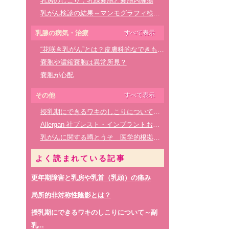
乳房のしこり：乳腺嚢胞と嚢胞内腫瘍
マンモグラフィは痛いからしたくない
リンパ浮腫とは？
乳がん検診の結果～マンモグラフィ検査：石灰化とカテゴリー
乳腺腫瘤に対しての細胞診と針生検（組織診）について
乳輪下膿瘍について
嚢胞が心配
妊娠中の乳がん検診について
豊胸手術を受けた方の乳がん検診について
乳腺の病気・治療
すべて表示
充実性腫瘤とは
乳がん検診はエコー、マンモグラフィのどちらをを選べばいいの？
シリコンインプラントによる乳房再建はどうなの？
“花咲き乳がん”とは？皮膚科的なできものとの違い
乳腺腫瘤があると言われて
乳がん検診受けましたか？
皮膚が赤いと乳がん？？
嚢胞や濃縮嚢胞は異常所見？
乳頭部のしこりは超音波検査では判断しにくいことも
マンモグラフィ検査も受けておいたほうが良い？
巨大乳腺腫瘤について
嚢胞が心配
嚢胞内腫瘍について
乳がん検診は超音波が一番良い？
乳がん化学療法の副作用と漢方薬
予防的な乳房切除の現状
乳腺腫瘤とカテゴリーについて
忙しい方こそ乳がん検診を受けたほうが良い！？
充実性腫瘤とは
その他
すべて表示
シリコンインプラントによる乳房再建と血液のがんについての問題
乳がん検診 マンモグラフィ検診の結果表に「構築の乱れ」と書いてあるけれど
乳腺腫瘤の再検査― 生検について
乳腺腫瘤があると言われて
授乳期にできるワキのしこりについて～副乳とは～
「抗がん剤は効かない」とお考えの方へ 抗がん剤の有用性について
乳がん検診の結果～超音波検査で乳管拡張～
マンモグラフィ検査の撮影方法・撮影回数について
腫瘍マーカーと乳がん検診
Allergan 社ブレスト・インプラントおよび組織拡張器の自主回収について
乳がん治療で手術しない方法は？
乳がん検診で「乳腺嚢胞」と結果が出たときは
せっかく併用検診受けたのに
乳頭部のしこりは超音波検査では判断しにくいことも
乳がんに関する噂とうそ 医学的根拠のあるサイトを参考に
巨大乳腺腫瘤について
マンモグラフィの乳腺濃度は異常所見ではありません
視触診は必要か
がんの増殖能を表すki67とは？
予防的な乳房切除の現状
良性腫瘍「葉状腫瘍」とは
40歳、50歳で線維腺腫と言われた
マンモグラフィと背景乳腺濃度
女性化乳房症について
よく読まれている記事
リンパ浮腫と食事・運動について
乳腺炎と炎症性乳がんについて
乳がん検診 マンモグラフィ検査結果の「構築の乱れ」とは？
超音波検査（エコー）は、マンモグラフィーよりがんを見つけ出せるって本当？？
嚢胞内腫瘍について
リンパ浮腫とは？
線維腺腫が大きくなってきた！？
更年期障害と乳房や乳首（乳頭）の痛み
偶然発見した乳腺腫瘤
>>乳がん検診について
乳がんの原因は？ストレスや食生活は関係ある？
マンモグラフィ検査の撮影は２方向ですか？
更年期障害の治療と乳癌
乳腺症と診断されています～乳腺症とは～
局所的非対称性陰影とは？
授乳期に感じる乳房のしこり
マンモグラフィは痛いからしたくない
40歳、50歳で線維腺腫と言われた
局所的非対称性陰影とは？
乳腺炎と炎症性乳がんについて
授乳期にできるワキのしこりについて～副
乳がんにおける乳房再建について
嚢胞の周辺が痛くて心配な時は
乳管内乳頭腫や嚢胞内乳頭腫って何？
乳がん検診で「乳腺嚢胞」と結果が出たときは
乳...
シリコンインプラントによる乳房再建はどうなの？
血性乳頭分泌で見つかった乳癌