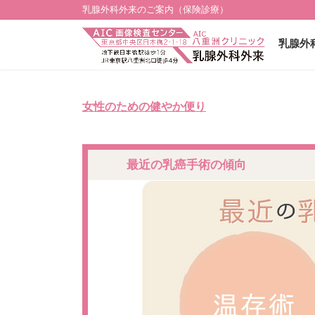
乳腺外科外来のご案内（保険診療）
乳腺外
女性のための健やか便り
最近の乳癌手術の傾向