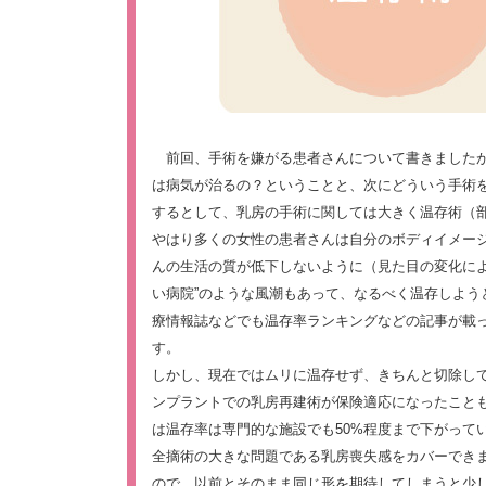
前回、手術を嫌がる患者さんについて書きましたが
は病気が治るの？ということと、次にどういう手術
するとして、乳房の手術に関しては大きく温存術（
やはり多くの女性の患者さんは自分のボディイメー
んの生活の質が低下しないように（見た目の変化に
い病院”のような風潮もあって、なるべく温存しよ
療情報誌などでも温存率ランキングなどの記事が載っ
す。
しかし、現在ではムリに温存せず、きちんと切除し
ンプラントでの乳房再建術が保険適応になったこと
は温存率は専門的な施設でも50%程度まで下がって
全摘術の大きな問題である乳房喪失感をカバーでき
ので、以前とそのまま同じ形を期待してしまうと少