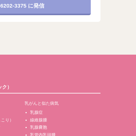
-6202-3375 に発信
ック）
乳がんと似た病気
乳腺症
しこり）
線維腺腫
ク
乳腺嚢胞
乳管内乳頭腫