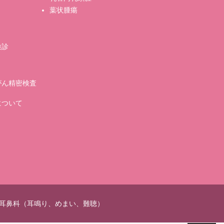
葉状腫瘍
検診
がん精密検査
について
耳鼻科（耳鳴り、めまい、難聴）