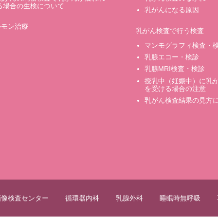
る場合の生検について
乳がんになる原因
ルモン治療
乳がん検査で行う検査
マンモグラフィ検査・
乳腺エコー・検診
乳腺MRI検査・検診
授乳中（妊娠中）に乳
を受ける場合の注意
乳がん検査結果の見方
C画像検査センター
循環器内科
乳腺外科
睡眠時無呼吸