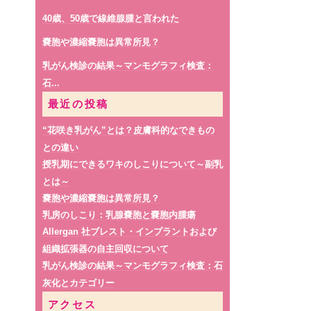
小さな線維腺腫は要注意？
乳がんの触診について思うこと
定期的な健康診断を受けましょう
乳頭分泌がある時は
40歳、50歳で線維腺腫と言われた
せっかく併用検診受けたのに
超音波検査の特性
明けましておめでとうございます
偶然発見した乳腺腫瘤
>>乳がん検診の結果
低容量ピルと乳癌リスク
嚢胞や濃縮嚢胞は異常所見？
乳がん化学療法の副作用と漢方薬
乳腺症と診断されています～乳腺症とは～
マンモグラフィ検査も受けておいたほうが良い？
乳がん検診の結果～マンモグラフィ検査：
腫瘍マーカーと乳がん検診
局所的非対称性陰影とは？
線維腺腫が大きくなってきた！？
石...
脂肪注入で豊胸した方のしこりについて
乳管内乳頭腫や嚢胞内乳頭腫って何？
更年期障害の治療と乳癌
更年期障害と頭痛
ステージとサブタイプ
最近の投稿
40歳、50歳で線維腺腫と言われた
がんの増殖能を表すki67とは？
最近の乳癌手術の傾向
乳がん検診は超音波が一番良い？
“花咲き乳がん”とは？皮膚科的なできもの
女性化乳房症について
乳がんでも手術したくない
嚢胞の周辺が痛くて心配な時は
との違い
乳腺腫瘤とカテゴリーについて
日々の診療より見えてくる乳癌についての正しい知識、間違った理解
忙しい方こそ乳がん検診を受けたほうが良い！？
授乳期にできるワキのしこりについて～副乳
乳がんの原因は？ストレスや食生活は関係ある？
【日々の診療より】～”乳房全体が硬い”という症状から発見された乳癌の一例～
血性乳頭分泌で見つかった乳癌
とは～
乳がんの初期で症状はあるか
【日々の診療より】～“乳腺分泌“という症状から発見された乳癌の一例～
乳がん検診 マンモグラフィ検査結果の「構築の乱れ」とは？
嚢胞や濃縮嚢胞は異常所見？
授乳期に感じる乳房のしこり
>>乳腺の病気・治療
乳腺腫瘤の再検査― 生検について
乳房のしこり：乳腺嚢胞と嚢胞内腫瘍
妊娠中の乳がん検診について
偶然発見した乳腺腫瘤
Allergan 社ブレスト・インプラントおよび
更年期障害に関連した症状と漢方薬について
小さな線維腺腫は要注意？
組織拡張器の自主回収について
乳がん治療の化学療法について
乳がん検診の結果～マンモグラフィ検査：石
乳がんでも手術したくない
男性の乳がんについて
灰化とカテゴリー
視触診は必要か
予防的な乳房切除
生検をすべきか～生検の必要性～
アクセス
新年のご挨拶